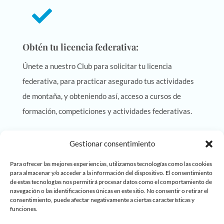

Obtén tu licencia federativa:
Únete a nuestro Club para solicitar tu licencia
federativa, para practicar asegurado tus actividades
de montaña, y obteniendo así, acceso a cursos de
formación, competiciones y actividades federativas.

Gestionar consentimiento
Para ofrecer las mejores experiencias, utilizamos tecnologías como las cookies
Asóciate, aunque ya estés federado
para almacenar y/o acceder a la información del dispositivo. El consentimiento
de estas tecnologías nos permitirá procesar datos como el comportamiento de
navegación o las identificaciones únicas en este sitio. No consentir o retirar el
Puedes ser socio del Club, aunque te hayas federado a
consentimiento, puede afectar negativamente a ciertas características y
través de otros clubes o asociaciones. De esta forma
funciones.
tendrás acceso a nuestras actividades y grupos de