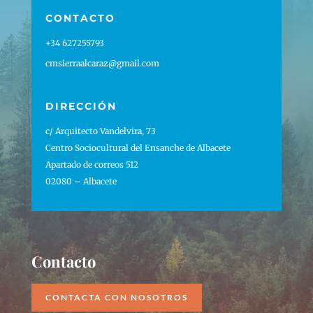
CONTACTO
+34 627255793
cmsierraalcaraz@gmail.com
DIRECCIÓN
c/ Arquitecto Vandelvira, 73
Centro Sociocultural del Ensanche de Albacete
Apartado de correos 512
02080 – Albacete
Contacto
CONTACTA CON NOSOTROS