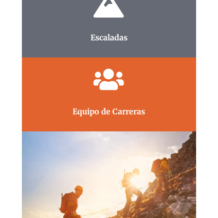

Escaladas

Equipo de Carreras